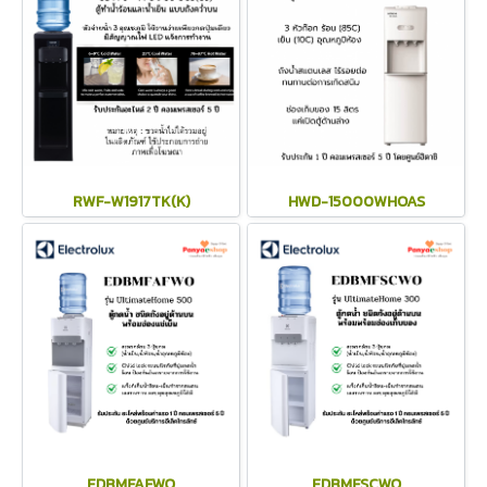
RWF-W1917TK(K)
HWD-15000WHOAS
EDBMFAFWO
EDBMFSCWO