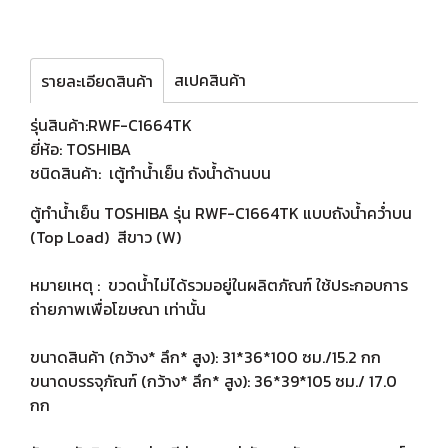
สเปคสินค้า
รายละเอียดสินค้า
รุ่นสินค้า:RWF-C1664TK
ยี่ห้อ: TOSHIBA
ชนิดสินค้า: เตู้ทำน้ำเย็น ถังน้ำด้านบน
ตู้ทำน้ำเย็น TOSHIBA รุ่น RWF-C1664TK แบบถังน้ำคว่ำบน
(Top Load) สีขาว (W)
หมายเหตุ : ขวดน้ำไม่ได้รวมอยู่ในผลิตภัณฑ์ ใช้ประกอบการ
ถ่ายภาพเพื่อโฆษณา เท่านั้น
ขนาดสินค้า (กว้าง* ลึก* สูง): 31*36*100 ซม./15.2 กก
ขนาดบรรจุภัณฑ์ (กว้าง* ลึก* สูง): 36*39*105 ซม./ 17.0
กก