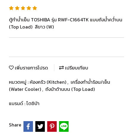
ตู้ทำน้ำเย็น TOSHIBA รุ่น RWF-C1664TK แบบถังน้ำคว่ำบน
(Top Load) สีขาว (W)
เพิ่มรายการโปรด
เปรียบเทียบ
หมวดหมู่ :
ห้องครัว (Kitchen)
,
เครื่องทำน้ำร้อน/เย็น
(Water Cooler)
,
ถังน้าด้านบน (Top Load)
แบรนด์ :
โตชิบ้า
Share