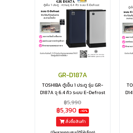
GR-D187A
TOSHIBA ตู้เย็น 1 ประตู รุ่น GR-
TOS
D187A จุ 6.4 คิว ระบบ E-Defrost
D14
ลดน้ำแข็งเกาะ
฿5,990
฿5,390
-10%
สั่งซื้อสินค้า
(มีหลายคุณสมบัติให้เลือก)