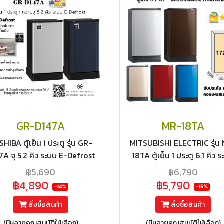
GR-D147A
MR-18TA
HIBA ตู้เย็น 1 ประตู รุ่น GR-
MITSUBISHI ELECTRIC รุ่น
7A จุ 5.2 คิว ระบบ E-Defrost
18TA ตู้เย็น 1 ประตู 6.1 คิว 
ลดน้ำแข็งเกาะ
ละลายน้ำแข็งกึ่งอัตโนมัติ ไม่
฿5,690
฿6,790
เทน้ำ มีหลายสี ประหยัดไฟ เบอ
฿4,890
฿5,790
-14%
-15%
สองดาว
สั่งซื้อสินค้า
สั่งซื้อสินค้า
(มีหลายคุณสมบัติให้เลือก)
(มีหลายคุณสมบัติให้เลือก)