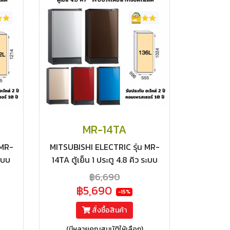
MR-14TA
 MR-
MITSUBISHI ELECTRIC รุ่น MR-
ระบบ
14TA ตู้เย็น 1 ประตู 4.8 คิว ระบบ
ต้อง
ละลายน้ำแข็งกึ่งอัตโนมัติ ประหยัด
฿6,690
ร์ 5
ไฟ เบอร์ 5 สองดาว
฿5,690
-15%
สั่งซื้อสินค้า
(มีหลายคุณสมบัติให้เลือก)