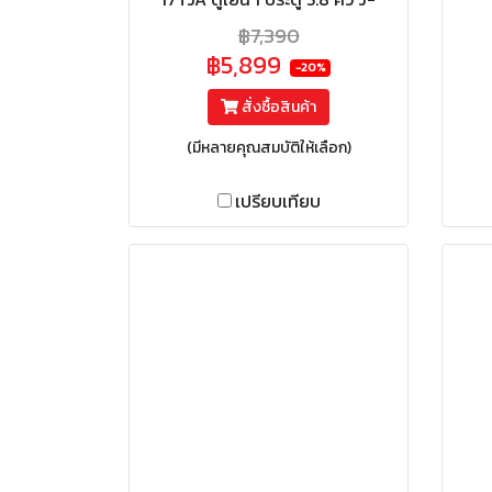
SMART DEFROST ละลายน้ำแข็ง
฿7,390
อัตโนมัติ
฿5,899
-20%
สั่งซื้อสินค้า
(มีหลายคุณสมบัติให้เลือก)
เปรียบเทียบ