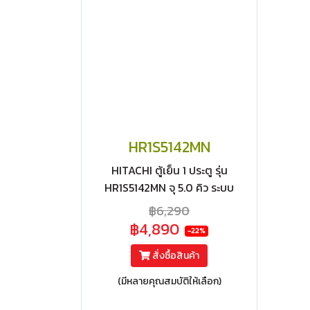
HR1S5142MN
HITACHI ตู้เย็น 1 ประตู รุ่น
HR1S5142MN จุ 5.0 คิว ระบบ
ละลายน้ำแข็งอัตโนมัติ (i-
฿6,290
Defrost)
฿4,890
-22%
สั่งซื้อสินค้า
(มีหลายคุณสมบัติให้เลือก)