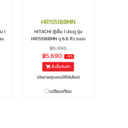
HR1S5188MN
น 1
HITACHI ตู้เย็น 1 ประตู รุ่น
es
HR1S5188MN จุ 6.6 คิว ระบบ
ละลายน้ำแข็งอัตโนมัติ (i-
฿6,990
Defrost)
฿5,690
-19%
สั่งซื้อสินค้า
(มีหลายคุณสมบัติให้เลือก)
เปรียบเทียบ