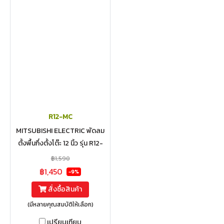
R12-MC
MITSUBISHI ELECTRIC พัดลม
ตั้งพื้นกึ่งตั้งโต๊ะ 12 นิ้ว รุ่น R12-
MC
฿1,590
฿1,450
-9%
สั่งซื้อสินค้า
(มีหลายคุณสมบัติให้เลือก)
เปรียบเทียบ