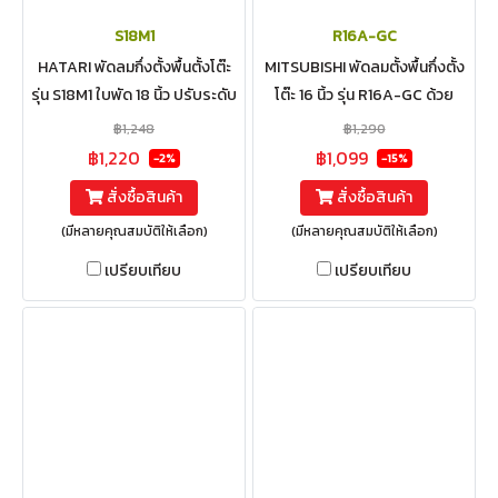
S18M1
R16A-GC
HATARI พัดลมกึ่งตั้งพื้นตั้งโต๊ะ
MITSUBISHI พัดลมตั้งพื้นกึ่งตั้ง
รุ่น S18M1 ใบพัด 18 นิ้ว ปรับระดับ
โต๊ะ 16 นิ้ว รุ่น R16A-GC ด้วย
ความสูงได้ 5 ระดับ ตั้งแต่ 97.0 -
หน้ากากดีไซน์ใหม่ ปลอดสนิม ถอด
฿1,248
฿1,290
116.5 เซนติเมตร
ล้างง่าย ปรับความสูงได้
฿1,220
฿1,099
-2%
-15%
สั่งซื้อสินค้า
สั่งซื้อสินค้า
(มีหลายคุณสมบัติให้เลือก)
(มีหลายคุณสมบัติให้เลือก)
เปรียบเทียบ
เปรียบเทียบ