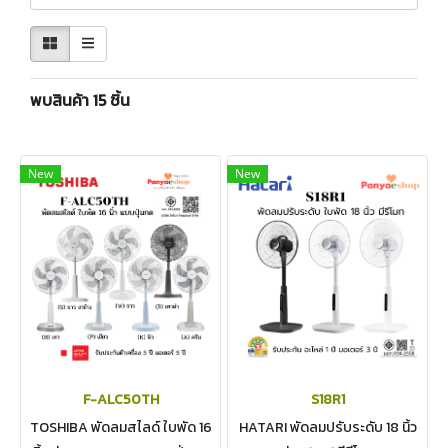
พบสินค้า 15 ชิ้น
New
New
F-ALC50TH
S18R1
TOSHIBA พัดลมสไลด์ ใบพัด 16
HATARI พัดลมปรับระดับ 18 นิ้ว