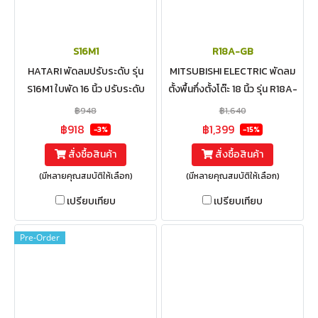
S16M1
R18A-GB
HATARI พัดลมปรับระดับ รุ่น
MITSUBISHI ELECTRIC พัดลม
S16M1 ใบพัด 16 นิ้ว ปรับระดับ
ตั้งพื้นกึ่งตั้งโต๊ะ 18 นิ้ว รุ่น R18A-
ความสูงได้ 5 ระดับ ตั้งแต่ 87 -
GB ด้วยหน้ากากดีไซน์ใหม่สไตล์มิ
฿948
฿1,640
107 ซม.
นิมอล
฿918
฿1,399
-3%
-15%
สั่งซื้อสินค้า
สั่งซื้อสินค้า
(มีหลายคุณสมบัติให้เลือก)
(มีหลายคุณสมบัติให้เลือก)
เปรียบเทียบ
เปรียบเทียบ
Pre-Order