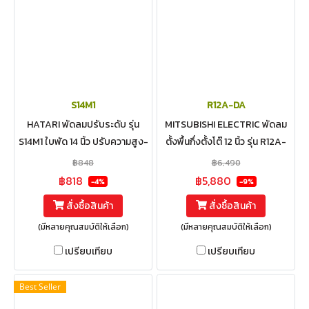
S14M1
R12A-DA
HATARI พัดลมปรับระดับ รุ่น
MITSUBISHI ELECTRIC พัดลม
S14M1 ใบพัด 14 นิ้ว ปรับความสูง-
ตั้งพื้นกึ่งตั้งโต๊ 12 นิ้ว รุ่น R12A-
ต่ำพัดลมได้ 5 ระดับ ระยะตั้งแต่
DA มีรีโมท 3D Smart Flow
฿848
฿6,490
85.6 - 105.7 ซม.
฿818
฿5,880
-4%
-9%
สั่งซื้อสินค้า
สั่งซื้อสินค้า
(มีหลายคุณสมบัติให้เลือก)
(มีหลายคุณสมบัติให้เลือก)
เปรียบเทียบ
เปรียบเทียบ
Best Seller