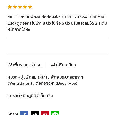
MITSUBISHI พัดลมต่อท่อฝังฝ้า รุ่น VD-23ZP4T7 ชนิดลม
แรง (ดูดออก) ใบพัด 8 นิ้ว ใช้ท่อ 6 นิ้ว ปรับแรงลมได้ 2 ระดับ
หน้ากากโลหะ
เพิ่มรายการโปรด
เปรียบเทียบ
หมวดหมู่ :
พัดลม (Fan)
,
พัดลมระบายอากาศ
(Ventitlaion)
,
ต่อท่อฝังฝ้า (Duct Type)
แบรนด์ :
มิตซูบิชิ อีเล็คทริค
Share