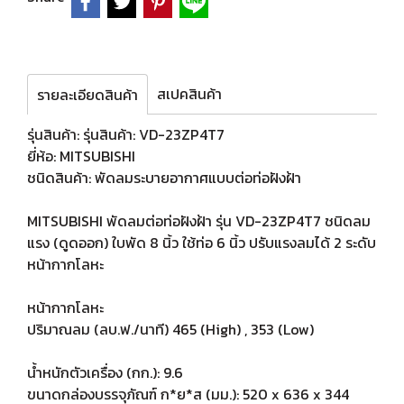
สเปคสินค้า
รายละเอียดสินค้า
รุ่นสินค้า: รุ่นสินค้า: VD-23ZP4T7
ยี่ห้อ: MITSUBISHI
ชนิดสินค้า: พัดลมระบายอากาศแบบต่อท่อฝังฝ้า
MITSUBISHI พัดลมต่อท่อฝังฝ้า รุ่น VD-23ZP4T7 ชนิดลม
แรง (ดูดออก) ใบพัด 8 นิ้ว ใช้ท่อ 6 นิ้ว ปรับแรงลมได้ 2 ระดับ
หน้ากากโลหะ
หน้ากากโลหะ
ปริมาณลม (ลบ.ฟ./นาที) 465 (High) , 353 (Low)
น้ำหนักตัวเครื่อง (กก.): 9.6
ขนาดกล่องบรรจุภัณฑ์ ก*ย*ส (มม.): 520 x 636 x 344