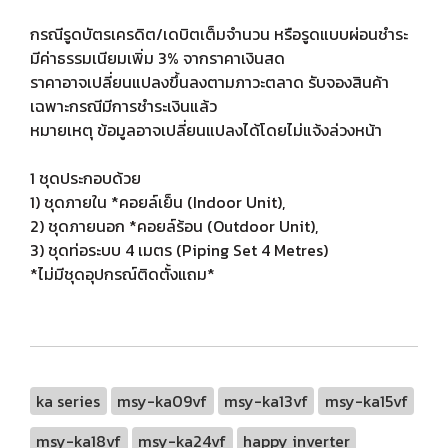
กรณีรูดบัตรเครดิต/เดบิตเต็มจำนวน หรือรูดแบบผ่อนชำระ
มีค่าธรรมเนียมเพิ่ม 3% จากราคาเงินสด
ราคาอาจเปลี่ยนแปลงขึ้นลงตามภาวะตลาด รับจองสินค้า
เฉพาะกรณีมีการชำระเงินแล้ว
หมายเหตุ ข้อมูลอาจเปลี่ยนแปลงได้โดยไม่แจ้งล่วงหน้า
1 ชุดประกอบด้วย
1) ชุดภายใน *คอยล์เย็น (Indoor Unit),
2) ชุดภายนอก *คอยล์ร้อน (Outdoor Unit),
3) ชุดท่อระบบ 4 เมตร (Piping Set 4 Metres)
*ไม่มีชุดอุปกรณ์ติดตั้งแถม*
ka series
msy-ka09vf
msy-ka13vf
msy-ka15vf
msy-ka18vf
msy-ka24vf
happy inverter