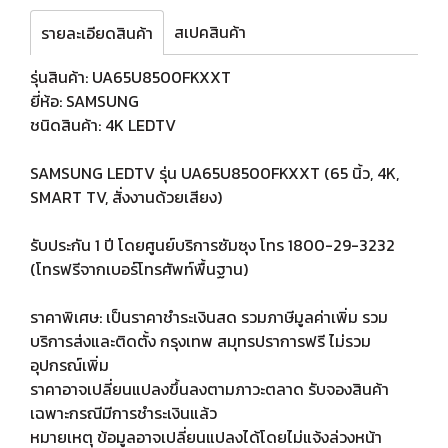
สเปคสินค้า
รายละเอียดสินค้า
รุ่นสินค้า: UA65U8500FKXXT
ยี่ห้อ: SAMSUNG
ชนิดสินค้า: 4K LEDTV
SAMSUNG LEDTV รุ่น UA65U8500FKXXT (65 นิ้ว, 4K,
SMART TV, สั่งงานด้วยเสียง)
รับประกัน 1 ปี โดยศูนย์บริการซัมซุง โทร 1800-29-3232
(โทรฟรีจากเบอร์โทรศัพท์พื้นฐาน)
ราคาพิเศษ: เป็นราคาชำระเงินสด รวมภาษีมูลค่าเพิ่ม รวม
บริการส่งและติดตั้ง กรุงเทพ สมุทรปราการฟรี ไม่รวม
อุปกรณ์เพิ่ม
ราคาอาจเปลี่ยนแปลงขึ้นลงตามภาวะตลาด รับจองสินค้า
เฉพาะกรณีมีการชำระเงินแล้ว
หมายเหตุ ข้อมูลอาจเปลี่ยนแปลงได้โดยไม่แจ้งล่วงหน้า