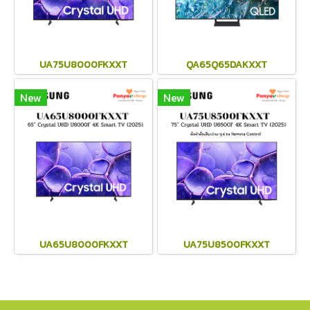
UA75U8000FKXXT
QA65Q65DAKXXT
New
New
UA65U8000FKXXT
UA75U8500FKXXT