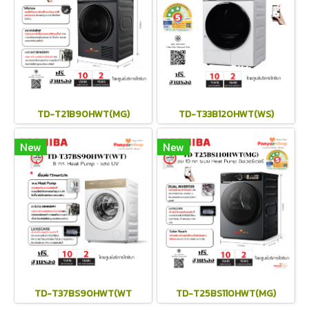
TD-T21B90HWT(MG)
TD-T33B120HWT(WS)
New
New
TD-T37BS90HWT(WT
TD-T25BS110HWT(MG)