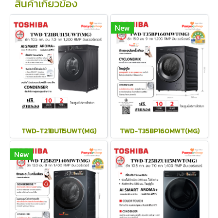
สินค้าเกี่ยวข้อง
New
TWD-T21BU115UWT(MG)
TWD-T35BP160MWT(MG)
New