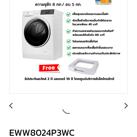
EWW8024P3WC