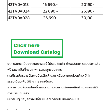
42TVDA018
16,690.-
20,190-
42TVDA024
22,690.-
26,190-
42TVDA028
26,690-
30,190-
ราคาพิเศษ: เป็นราคาเฉพาะแอร์ ไม่รวมติดตั้ง ชำระเงินสด รวมบริการส่ง
ฟรี เฉพาะพื้นที่กรุงเทพฯ และสมุทรปราการ
กรณีรูดบัตรเครดิต/เดบิตเต็มจำนวน หรือรูดแบบผ่อนชำระ มีค่า
ธรรมเนียมเพิ่ม 3% จากราคาเงินสด
ราคาอาจเปลี่ยนแปลงขึ้นลงตามภาวะตลาด รับจองสินค้าเฉพาะกรณีมี
การชำระเงินแล้ว
หมายเหตุ ข้อมูลอาจเปลี่ยนแปลงได้โดยไม่แจ้งล่วงหน้า