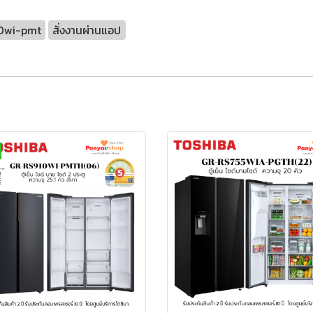
0wi-pmt
สั่งงานผ่านแอป