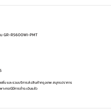
A รุ่น GR-RS600WI-PMT
5
่าเพิ่ม และรวมบริการส่งสินค้ากรุงเทพ สมุทรปราการ
พาะกรณีมีการชำระเงินแล้ว