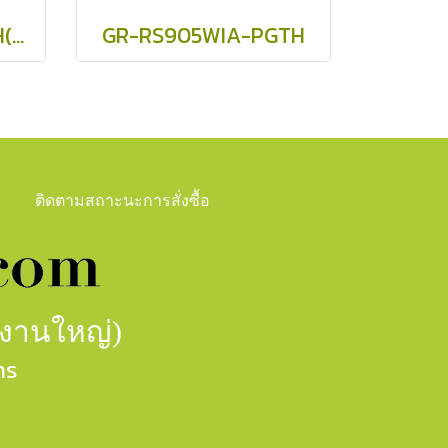
GR-RS755WIA-PGTH(22)
GR-RS905WIA-PGTH
ติดตามสถาะนะการสั่งซื้อ
กงานใหญ่)
าร