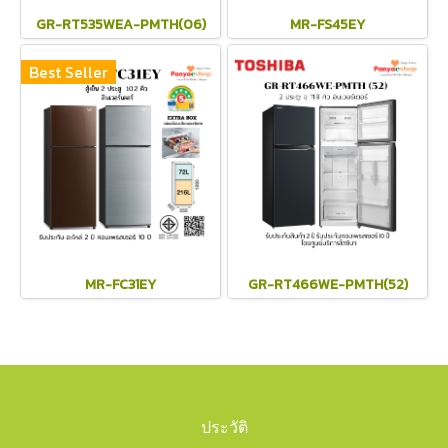
GR-RT535WEA-PMTH(06)
MR-FS45EY
Best Seller
MR-FC31EY
GR-RT466WE-PMTH(52)
ประวัติ