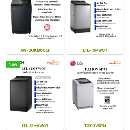
AW-DUK1300LT
LTL-10MW0T
New
LTL-12MVW0T
T2310VSPM