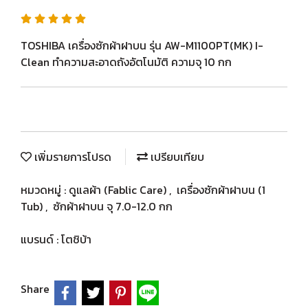
TOSHIBA เครื่องซักผ้าฝาบน รุ่น AW-M1100PT(MK) I-
Clean ทำความสะอาดถังอัตโนมัติ ความจุ 10 กก
เพิ่มรายการโปรด
เปรียบเทียบ
หมวดหมู่ :
ดูแลผ้า (Fablic Care)
,
เครื่องซักผ้าฝาบน (1
Tub)
,
ซักผ้าฝาบน จุ 7.0-12.0 กก
แบรนด์ :
โตชิบ้า
Share