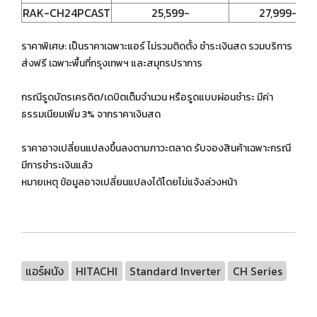
RAK-CH24PCAST
25,599-
27,999-
ราคาพิเศษ: เป็นราคาเฉพาะแอร์ ไม่รวมติดตั้ง ชำระเงินสด รวมบริการ
ส่งฟรี เฉพาะพื้นที่กรุงเทพฯ และสมุทรปราการ
กรณีรูดบัตรเครดิต/เดบิตเต็มจำนวน หรือรูดแบบผ่อนชำระ มีค่า
ธรรมเนียมเพิ่ม 3% จากราคาเงินสด
ราคาอาจเปลี่ยนแปลงขึ้นลงตามภาวะตลาด รับจองสินค้าเฉพาะกรณี
มีการชำระเงินแล้ว
หมายเหตุ ข้อมูลอาจเปลี่ยนแปลงได้โดยไม่แจ้งล่วงหน้า
แอร์ผนัง
HITACHI
Standard Inverter
CH Series