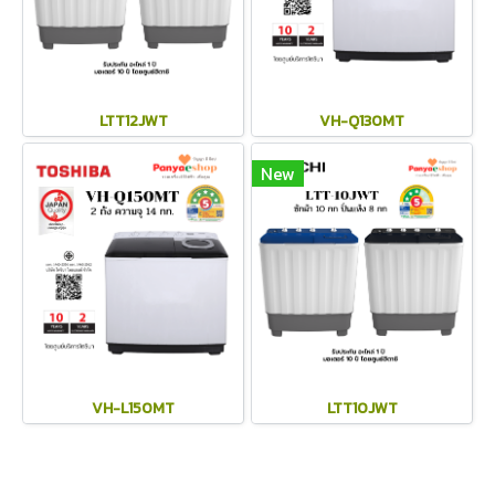
LTT12JWT
VH-Q130MT
New
VH-L150MT
LTT10JWT