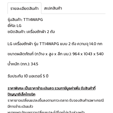
สเปคสินค้า
รายละเอียดสินค้า
รุ่นสินค้า: TT14WAPG
ยี่ห้อ: LG
ชนิดสินค้า: เครื่องซักผ้า 2 ถัง
LG เครื่องซักผ้า รุ่น TT14WAPG แบบ 2 ถัง ความจุ 14.0 กก
ขนาดผลิตภัณฑ์ (กว้าง x สูง x ลึก มม.): 964 x 1043 x 540
น้ำหนัก (กก.): 34.5
รับประกัน 1ปี มอเตอร์ 5 ปี
ราคาพิเศษ: เป็นราคาชำระเงินสด รวมภาษีมูลค่าเพิ่ม รับสินค้าที่
ปัญญาอีเล็คโทรนิค
ราคาอาจเปลี่ยนแปลงขึ้นลงตามภาวะตลาด รับจองสินค้าเฉพาะกรณี
มีการชำระเงินแล้ว
หมายเหตุ ข้อมูลอาจเปลี่ยนแปลงได้โดยไม่แจ้งล่วงหน้า