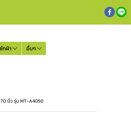
ซักผ้า
อื่นๆ
70 นิ้ว รุ่น MT-A4050