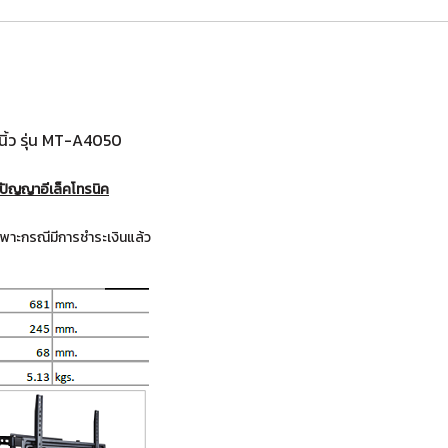
ิ้ว รุ่น MT-A4050
่ ปัญญาอีเล็คโทรนิค
พาะกรณีมีการชำระเงินแล้ว