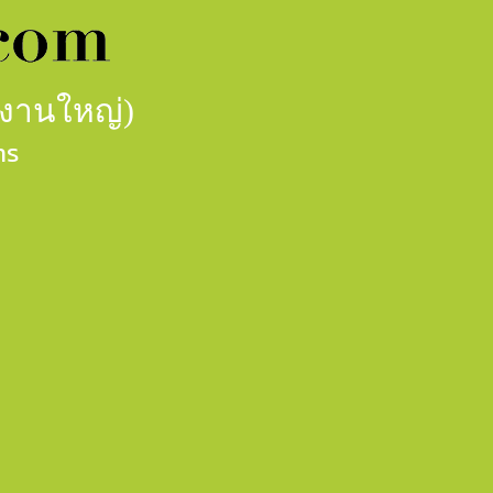
กงานใหญ่)
าร