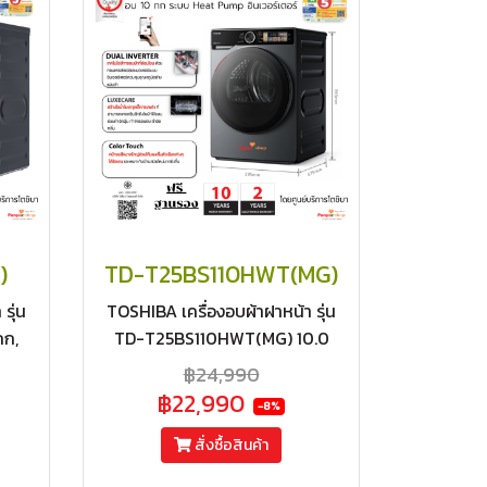
)
TD-T25BS110HWT(MG)
รุ่น
TOSHIBA เครื่องอบผ้าฝาหน้า รุ่น
กก,
TD-T25BS110HWT(MG) 10.0
กก, ถนอมผ้าด้วยระบบ Heat
฿24,990
แอป
Pump, แผงควบคุมแบบสัมผัสสีสัน
฿22,990
-8%
สดใส,สั่งงานผ่านแอป อินเวอร์เตอร์
ฟรีฐานรอง
สั่งซื้อสินค้า