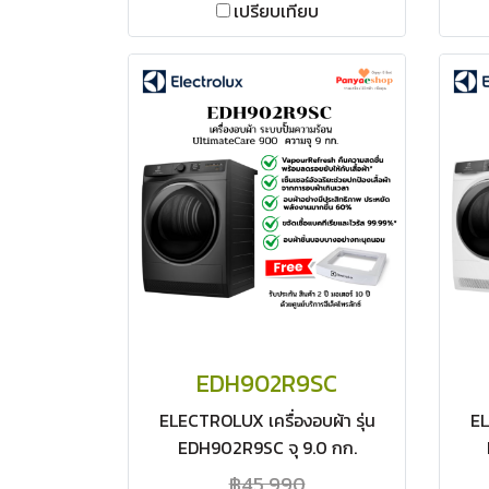
เปรียบเทียบ
EDH902R9SC
ELECTROLUX เครื่องอบผ้า รุ่น
EL
EDH902R9SC จุ 9.0 กก.
(UltimateCare 900) ระบบปั๊ม
(U
฿45,990