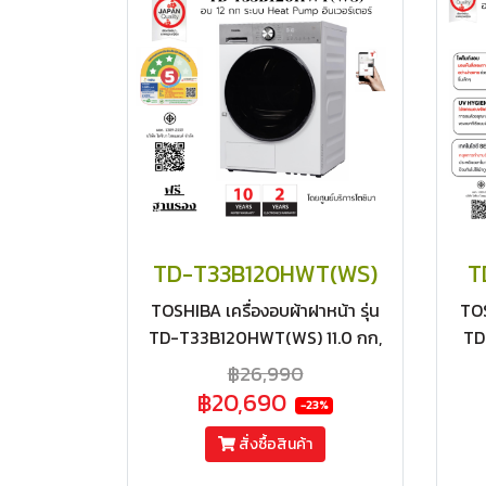
TD-T33B120HWT(WS)
T
TOSHIBA เครื่องอบผ้าฝาหน้า รุ่น
TOS
TD-T33B120HWT(WS) 11.0 กก,
TD
ถนอมผ้าด้วยระบบ Heat Pump,
฿26,990
สั่งงานผ่านแอป อินเวอร์เตอร์ ฟรี
Pu
฿20,690
-23%
ฐานรอง
สั่งซื้อสินค้า