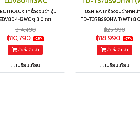
EDV804H3WC
TD-T37BS90HWT(
ECTROLUX เครื่องอบผ้า รุ่น
TOSHIBA เครื่องอบผ้าฝาหน้า 
EDV804H3WC จุ 8.0 กก.
TD-T37BS90HWT(WT) 8.0
timateCare 300) ระบบอบลม
ถนอมผ้าด้วยระบบ Heat Pu
฿14,490
฿25,990
ร้อน สีขาว
สั่งงานผ่านแอป อินเวอร์เตอร์
฿10,790
฿18,990
-26%
-27%
ฐานรอง
สั่งซื้อสินค้า
สั่งซื้อสินค้า
เปรียบเทียบ
เปรียบเทียบ