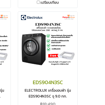
เปรียบเทียบ
EDS904N3SC
ุ่น
ELECTROLUX เครื่องอบผ้า รุ่น
.
EDS904N3SC จุ 9.0 กก.
ั๊ม
(UltimateCare 300) ระบบอบลม
฿18,490