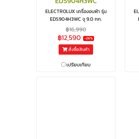
EDS904H3WC
ELECTROLUX เครื่องอบผ้า รุ่น
EL
EDS904H3WC จุ 9.0 กก.
(UltimateCare 300) ระบบอบลม
(Ul
฿16,990
ร้อน สีขาว
฿12,590
-26%
สั่งซื้อสินค้า
เปรียบเทียบ