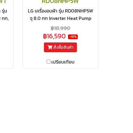
WT
RD08NHP5W
รุ่น
LG เครื่องอบผ้า รุ่น RD08NHP5W
 กก,
จุ 8.0 กก Inverter Heat Pump
mp,
พร้อมฐานรอง
฿18,990
 ฟรี
฿16,590
-13%
สั่งซื้อสินค้า
เปรียบเทียบ