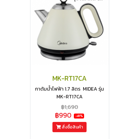
MK-RT17CA
กาต้มน้ำไฟฟ้า 1.7 ลิตร MIDEA รุ่น
MK-RT17CA
฿1,690
฿990
-41%
สั่งซื้อสินค้า