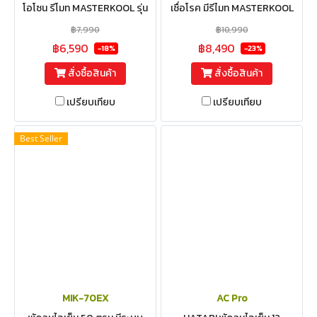
โอโซน รีโมท MASTERKOOL รุ่น
เชื่อโรค มีรีไมท MASTERKOOL
MIK-28EX
รุ่น MIK-55EX
฿7,990
฿10,990
฿6,590
฿8,490
-18%
-23%
สั่งซื้อสินค้า
สั่งซื้อสินค้า
เปรียบเทียบ
เปรียบเทียบ
Best Seller
MIK-70EX
AC Pro