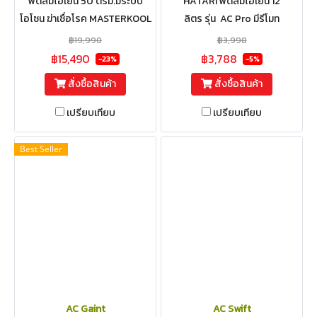
พัดลมไอเย็น 50 ตรม.มีระบบ
HATARI พัดลมไอเย็น 12
โอโซน ฆ่าเชื่อโรค MASTERKOOL
ลิตร รุ่น AC Pro มีรีโมท
รุ่น MIK-70EX
฿19,990
฿3,998
฿15,490
฿3,788
-23%
-5%
สั่งซื้อสินค้า
สั่งซื้อสินค้า
เปรียบเทียบ
เปรียบเทียบ
Best Seller
AC Gaint
AC Swift