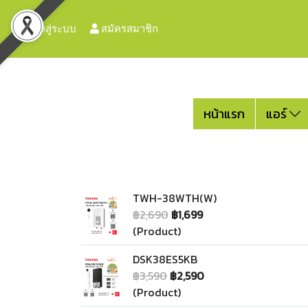
เข้าสู่ระบบ
สมัครสมาชิก
หน้าแรก
แอร์
TWH-38WTH(W)
฿2,690
฿1,699
(Product)
DSK38ES5KB
฿3,590
฿2,590
(Product)