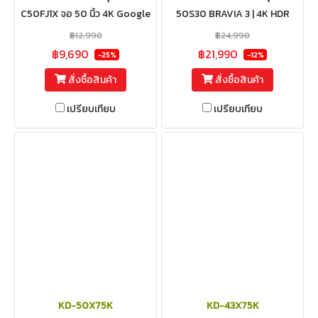
C50FJ1X จอ 50 นิ้ว 4K Google
50S30 BRAVIA 3 | 4K HDR
TV
Processor X1™ | สมาร์ททีวี
฿12,990
฿24,990
(Google TV)
฿9,690
฿21,990
-25%
-12%
สั่งซื้อสินค้า
สั่งซื้อสินค้า
เปรียบเทียบ
เปรียบเทียบ
KD-50X75K
KD-43X75K