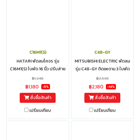
C16M1(S)
C48-GY
HATARI พัดลมโคจร รุ่น
MITSUBISHI ELECTRIC พัดลม
C16M1(S) ใบพัด 16 นิ้ว ปรับส่าย
รุ่น C48-GY ติดเพดาน 3 ใบพัด
และควบคุมส่ายได้
ขนาด 48 นิ้ว
฿1,248
฿2,530
฿1,180
฿2,180
-5%
-14%
สั่งซื้อสินค้า
สั่งซื้อสินค้า
เปรียบเทียบ
เปรียบเทียบ