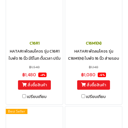
C16R1
C16M1(N)
HATARI พัดลมโคจร รุ่น C16R1
HATARI พัดลมโคจร รุ่น
ใบพัด 16 นิ้ว มีรีโมท ตั้งเวลา ปรับ
C16M1(N) ใบพัด 16 นิ้ว ส่ายรอบ
การส่ายได้
ตัวตลอด (ตะแกรงเหล็ก)
฿1,548
฿1,148
฿1,480
฿1,080
-4%
-6%
สั่งซื้อสินค้า
สั่งซื้อสินค้า
เปรียบเทียบ
เปรียบเทียบ
Best Seller