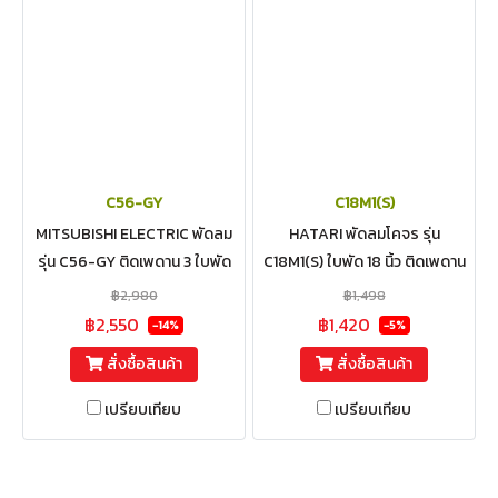
C56-GY
C18M1(S)
MITSUBISHI ELECTRIC พัดลม
HATARI พัดลมโคจร รุ่น
รุ่น C56-GY ติดเพดาน 3 ใบพัด
C18M1(S) ใบพัด 18 นิ้ว ติดเพดาน
ขนาด 56 นิ้ว
ปรับส่ายและควบคุมส่ายได้
฿2,980
฿1,498
฿2,550
฿1,420
-14%
-5%
สั่งซื้อสินค้า
สั่งซื้อสินค้า
เปรียบเทียบ
เปรียบเทียบ