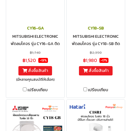
CY16-GA
CY18-SB
MITSUBISHI ELECTRONIC
MITSUBISHI ELECTRONIC
พัดลมโคจร รุ่น CY16-GA ติด
พัดลมโคจร รุ่น CY18-SB ติด
เพดาน ส่ายรอบตัว ใบพัด 16 นิ้ว
เพดาน ควบคุมส่ายได้ ใบพัด 18
฿1,740
฿2,390
นิ้ว สีขาว
฿1,520
฿1,980
-13%
-17%
สั่งซื้อสินค้า
สั่งซื้อสินค้า
(มีหลายคุณสมบัติให้เลือก)
เปรียบเทียบ
เปรียบเทียบ