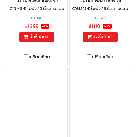
HATARI พัดลมโคจร รุ่น
HATARI พัดลมโคจร รุ่น
C18M1(N) ใบพัด 18 นิ้ว ส่ายรอบ
C16M2(N) ใบพัด 16 นิ้ว ส่ายรอบ
ตัวตลอด (ตะแกรงเหล็ก)
ตัว (ตะแกรงพลาสติก)
฿1,348
฿1,148
฿1,299
฿1,110
-4%
-3%
สั่งซื้อสินค้า
สั่งซื้อสินค้า
เปรียบเทียบ
เปรียบเทียบ