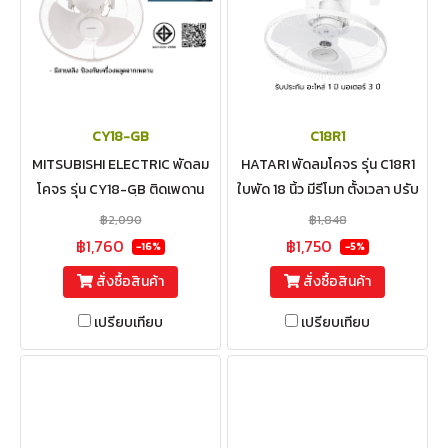
CY18-GB
C18R1
MITSUBISHI ELECTRIC พัดลม
HATARI พัดลมโคจร รุ่น C18R1
โคจร รุ่น CY18-GฺB ติดเพดาน
ใบพัด 18 นิ้ว มีรีโมท ตั้งเวลา ปรับ
ส่ายรอบตัว ใบพัด 18 นิ้ว
ส่ายได้
฿2,090
฿1,848
฿1,760
฿1,750
-16%
-5%
สั่งซื้อสินค้า
สั่งซื้อสินค้า
เปรียบเทียบ
เปรียบเทียบ