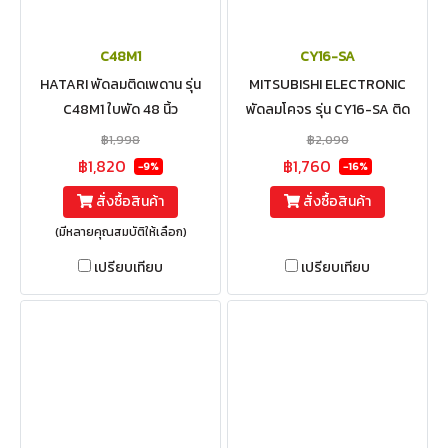
C48M1
CY16-SA
HATARI พัดลมติดเพดาน รุ่น
MITSUBISHI ELECTRONIC
C48M1 ใบพัด 48 นิ้ว
พัดลมโคจร รุ่น CY16-SA ติด
เพดาน ควบคุมส่าย ใบพัด 16 นิ้ว
฿1,998
฿2,090
฿1,820
฿1,760
-9%
-16%
สั่งซื้อสินค้า
สั่งซื้อสินค้า
(มีหลายคุณสมบัติให้เลือก)
เปรียบเทียบ
เปรียบเทียบ