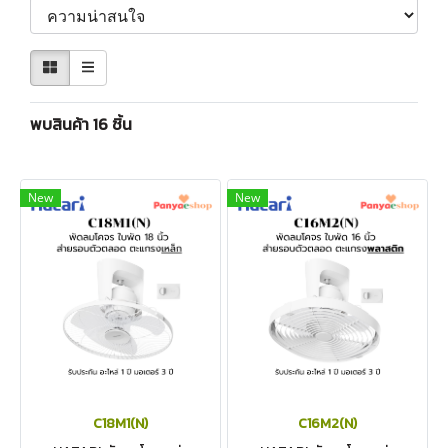
พบสินค้า 16 ชิ้น
New
New
C18M1(N)
C16M2(N)